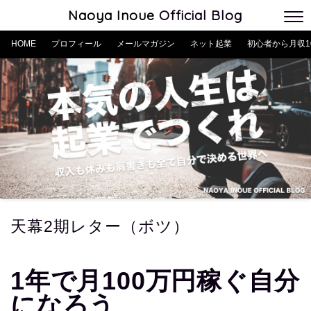
Naoya Inoue
Official Blog
HOME
プロフィール
メールマガジン
ネット起業
初心者から月収1
天幕2期レター（ボツ）
1年で月100万円稼ぐ自分
になろう