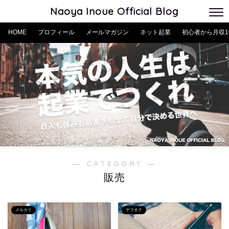
Naoya Inoue
Official Blog
HOME
プロフィール
メールマガジン
ネット起業
初心者から月収1
― CATEGORY ―
販売
メルカリ
ヤフオク