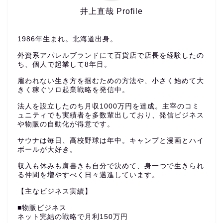
井上直哉 Profile
1986年生まれ。北海道出身。
外資系アパレルブランドにて百貨店で店長を経験したの
ち、個人で起業して8年目。
雇われない生き方を掴むための方法や、小さく始めて大
きく稼ぐソロ起業戦略を発信中。
法人を設立したのち月収1000万円を達成。主宰のコミ
ュニティでも実績者を多数輩出しており、発信ビジネス
や物販の自動化が得意です。
サウナは毎日、高校野球は年中。キャンプと漫画とハイ
ボールが大好き。
収入も休みも肩書きも自分で決めて、身一つで生きられ
る仲間を増やすべく日々邁進しています。
【主なビジネス実績】
■物販ビジネス
ネット完結の戦略で月利150万円