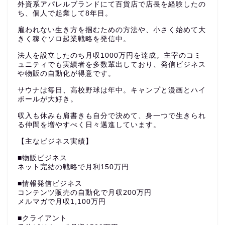
外資系アパレルブランドにて百貨店で店長を経験したの
ち、個人で起業して8年目。
雇われない生き方を掴むための方法や、小さく始めて大
きく稼ぐソロ起業戦略を発信中。
法人を設立したのち月収1000万円を達成。主宰のコミ
ュニティでも実績者を多数輩出しており、発信ビジネス
や物販の自動化が得意です。
サウナは毎日、高校野球は年中。キャンプと漫画とハイ
ボールが大好き。
収入も休みも肩書きも自分で決めて、身一つで生きられ
る仲間を増やすべく日々邁進しています。
【主なビジネス実績】
■物販ビジネス
ネット完結の戦略で月利150万円
■情報発信ビジネス
コンテンツ販売の自動化で月収200万円
メルマガで月収1,100万円
■クライアント