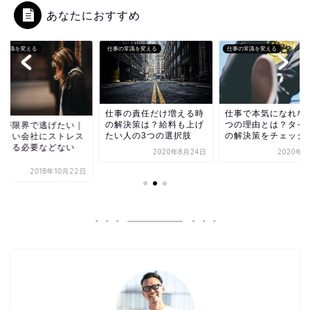
あなたにおすすめ
の常識を変える
仕事の常識を変える
仕事の常識を変える
仕事の責任だけ増える時
仕事で本気になれな
の解決策は？給料も上げ
つの理由とは？タイ
事が限界で逃げたい｜
たい人の3つの選択肢
の解決策をチェック
めたい会社にストレス
感じる必要などない
2020年8月24日
2020年9
.
2018年10月22日