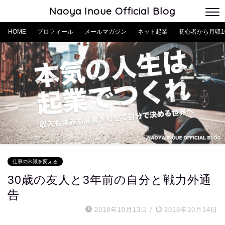
Naoya Inoue
Official Blog
HOME
プロフィール
メールマガジン
ネット起業
初心者から月収1
仕事の常識を変える
30歳の友人と3年前の自分と戦力外通
告
2018年10月13日
/
2018年10月14日