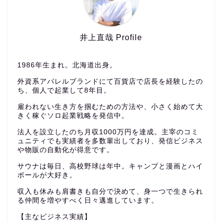
井上直哉 Profile
1986年生まれ。北海道出身。
外資系アパレルブランドにて百貨店で店長を経験したの
ち、個人で起業して8年目。
雇われない生き方を掴むための方法や、小さく始めて大
きく稼ぐソロ起業戦略を発信中。
法人を設立したのち月収1000万円を達成。主宰のコミ
ュニティでも実績者を多数輩出しており、発信ビジネス
や物販の自動化が得意です。
サウナは毎日、高校野球は年中。キャンプと漫画とハイ
ボールが大好き。
収入も休みも肩書きも自分で決めて、身一つで生きられ
る仲間を増やすべく日々邁進しています。
【主なビジネス実績】