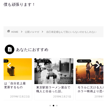
僕も頑張ります！
HOME
公開メルマガ
自己肯定感なんて別にいらないのかもしれない
あなたにおすすめ
メルマガ
公開メルマガ
公開メルマガ
生とは「自分史上最
」を更新するもの
東京駅前ラーメン屋台で
モラルに欠ける人た
職人と出会った話。
ホラー映画より恐ろ
2019年12月22日
2018年2月21日
2018年9