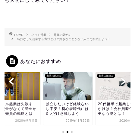
も大切にしてみてください！
HOME
ネット起業
起業の始め方
特技なしで起業する方法とは？好きなことがない人こそ挑戦しよう！
あなたにおすすめ
の始め方
起業の始め方
起業の始め方
パレル起業は失敗す
独立したいけど経験ない
20代後半で起業した
？資金がなくて諦めか
し不安？初心者時代には
かけは？会社員時代
た販売員の戦略とは
3つだけ意識しよう
チな心境とは！
2020年9月11日
2019年11月22日
2020年1