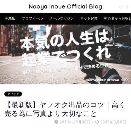
Naoya Inoue
Official Blog
HOME
プロフィール
メールマガジン
ネット起業
初心者から月収1
ヤフオク
【最新版】ヤフオク出品のコツ｜高く
売る為に写真より大切なこと
2018年10月30日
/
2020年6月8日