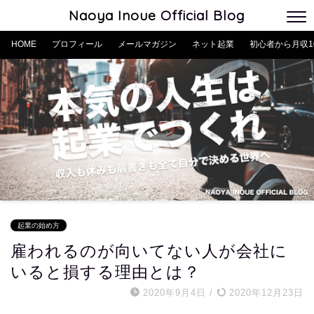
Naoya Inoue
Official Blog
HOME
プロフィール
メールマガジン
ネット起業
初心者から月収1
起業の始め方
雇われるのが向いてない人が会社に
いると損する理由とは？
2020年9月4日
/
2020年12月23日