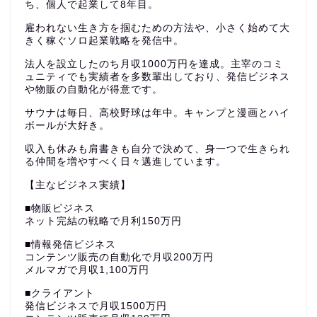
ち、個人で起業して8年目。
雇われない生き方を掴むための方法や、小さく始めて大
きく稼ぐソロ起業戦略を発信中。
法人を設立したのち月収1000万円を達成。主宰のコミ
ュニティでも実績者を多数輩出しており、発信ビジネス
や物販の自動化が得意です。
サウナは毎日、高校野球は年中。キャンプと漫画とハイ
ボールが大好き。
収入も休みも肩書きも自分で決めて、身一つで生きられ
る仲間を増やすべく日々邁進しています。
【主なビジネス実績】
■物販ビジネス
ネット完結の戦略で月利150万円
■情報発信ビジネス
コンテンツ販売の自動化で月収200万円
メルマガで月収1,100万円
■クライアント
発信ビジネスで月収1500万円