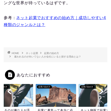
ングな世界が待っているはずです。
参考：
ネット起業でおすすめの始め方｜成功しやすい4
種類のジャンルとは？
HOME
ネット起業
起業の始め方
雇われるのが向いてない人が会社にいると損する理由とは？
あなたにおすすめ
の始め方
起業の始め方
起業の始め方
われるのが嫌な人が手
起業に勇気って本当に必
ネット物販で起業す