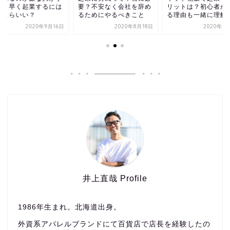
取り早く起業するには
要？不安なく会社を辞め
リットは？初心者が
したらいい？
るためにやるべきこと
る理由も一緒に理解
2020年9月16日
2020年8月18日
2020年8
井上直哉 Profile
1986年生まれ。北海道出身。
外資系アパレルブランドにて百貨店で店長を経験したの